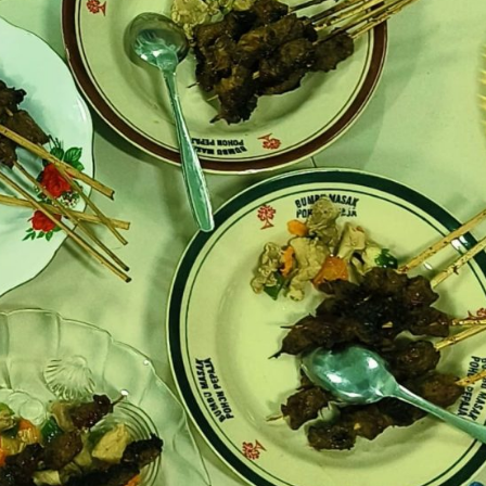
Dakwah
Pendidikan Anak adalah Amanah Besar,
Ustadz Zainuddin Ajak Orang Tua Perkuat
Pembinaan Keagamaan
Sauzan
25 Juli 2026