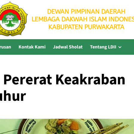
rusan
Kontak Kami
Jadwal Sholat
Tentang LDII
 Pererat Keakraban
uhur