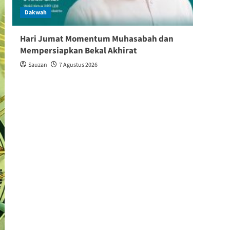
Dakwah
Dakw
Hari Jumat Momentum Muhasabah dan
Baik
Mempersiapkan Bekal Akhirat
Keber
Sauzan
7 Agustus 2026
Shin