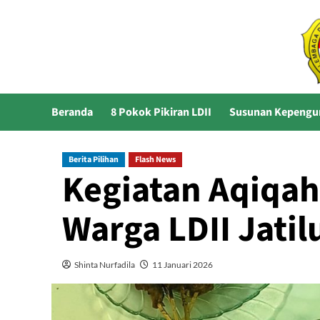
Skip
to
content
Beranda
8 Pokok Pikiran LDII
Susunan Kepengu
Berita Pilihan
Flash News
Kegiatan Aqiqah
Warga LDII Jatil
Shinta Nurfadila
11 Januari 2026