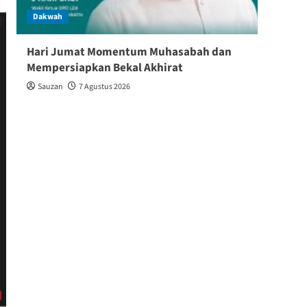
Dakwah
Dakw
Hari Jumat Momentum Muhasabah dan
Baik
Mempersiapkan Bekal Akhirat
Keber
Sauzan
7 Agustus 2026
Shin