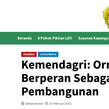
Skip
to
content
Beranda
8 Pokok Pikiran LDII
Susunan Kepengu
Headline
Lintas Warta
Kemendagri: Or
Berperan Sebaga
Pembangunan
Administrator
21 Februari 2021