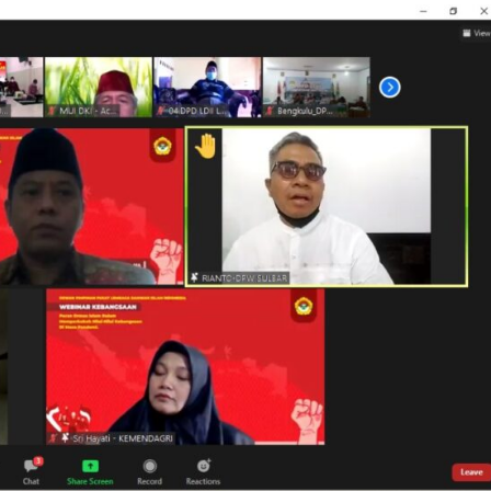
Dakwah
Pendidikan Anak adalah Amanah Besar,
Ustadz Zainuddin Ajak Orang Tua Perkuat
Pembinaan Keagamaan
Sauzan
25 Juli 2026