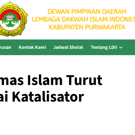
rusan
Kontak Kami
Jadwal Sholat
Tentang LDII
mas Islam Turut
i Katalisator