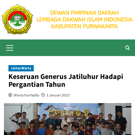
Skip
to
content
Primary
Menu
Lintas Warta
Keseruan Generus Jatiluhur Hadapi
Pergantian Tahun
Shinta Nurfadila
1 Januari 2025