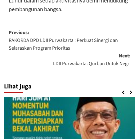
Luhur dalam setiap aktivitasnya demi mendukung
pembangunan bangsa.
Post
Previous:
RAKORDA DPD LDII Purwakarta : Perkuat Sinergi dan
navigation
Selaraskan Program Prioritas
Next:
LDII Purwakarta: Qurban Untuk Negri
Lihat juga