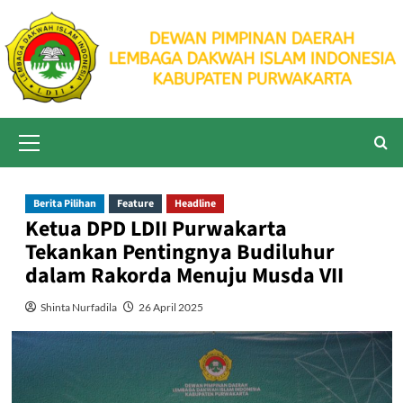
Skip
to
content
Primary
Menu
Berita Pilihan
Feature
Headline
Ketua DPD LDII Purwakarta
Tekankan Pentingnya Budiluhur
dalam Rakorda Menuju Musda VII
Shinta Nurfadila
26 April 2025