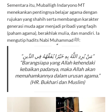
Sementara itu, Muballigh Indaryono MT
menekankan pentingnya belajar agama dengan
rujukan yang shahih serta membangun karakter
generasi muda agar menjadi pribadi yang faqih
(paham agama), berakhlak mulia, dan mandiri. Ia
mengutip hadits Nabi Muhammad ﷺ:
“مَنْ يُرِدِ اللَّهُ بِهِ خَيْرًا يُفَقِّهْهُ فِي الدِّينِ”
“Barangsiapa yang Allah kehendaki
kebaikan padanya, maka Allah akan
memahamkannya dalam urusan agama.”
(HR. Bukhari dan Muslim)