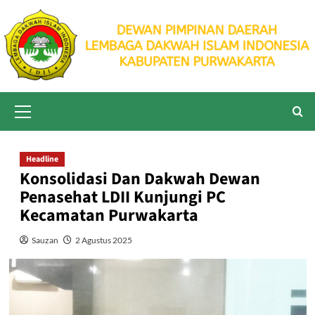
Skip
to
content
Primary
Menu
Headline
Konsolidasi Dan Dakwah Dewan
Penasehat LDII Kunjungi PC
Kecamatan Purwakarta
Sauzan
2 Agustus 2025