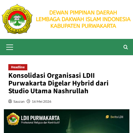
Skip
to
content
Primary
Menu
Headline
Konsolidasi Organisasi LDII
Purwakarta Digelar Hybrid dari
Studio Utama Nashrullah
Sauzan
16 Mei 2026