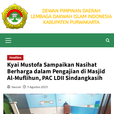
Skip
to
content
Primary
Menu
Headline
Kyai Mustofa Sampaikan Nasihat
Berharga dalam Pengajian di Masjid
Al-Muflihun, PAC LDII Sindangkasih
Sauzan
5 Agustus 2025