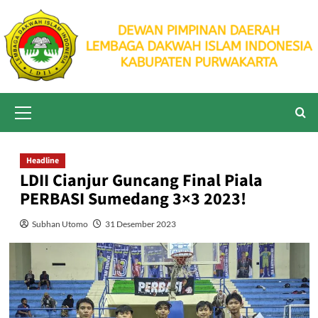
Skip
to
content
Primary
Menu
Headline
LDII Cianjur Guncang Final Piala
PERBASI Sumedang 3×3 2023!
Subhan Utomo
31 Desember 2023