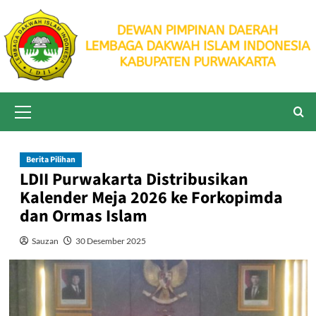
Skip
to
content
Primary
Menu
Berita Pilihan
LDII Purwakarta Distribusikan
Kalender Meja 2026 ke Forkopimda
dan Ormas Islam
Sauzan
30 Desember 2025