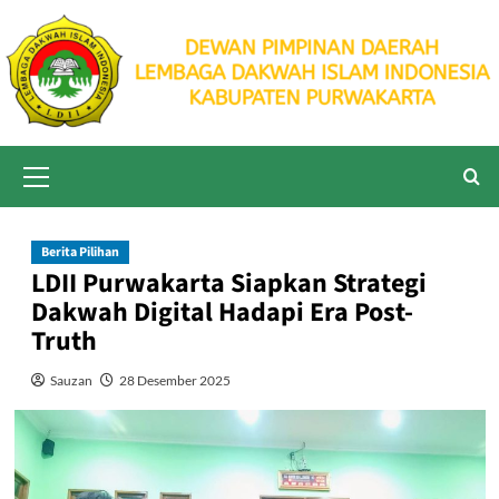
Skip
to
content
Primary
Menu
Berita Pilihan
LDII Purwakarta Siapkan Strategi
Dakwah Digital Hadapi Era Post-
Truth
Sauzan
28 Desember 2025