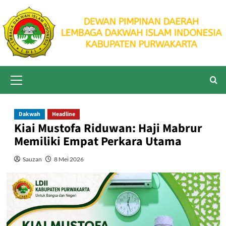
Skip
to
content
Primary
Menu
Dakwah
Headline
Kiai Mustofa Riduwan: Haji Mabrur
Memiliki Empat Perkara Utama
Sauzan
8 Mei 2026