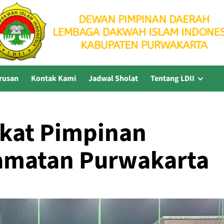
rusan
Kontak Kami
Jadwal Sholat
Tentang LDII
gkat Pimpinan
amatan Purwakarta