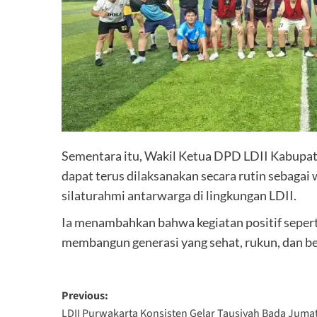
Sementara itu, Wakil Ketua DPD LDII Kabupate
dapat terus dilaksanakan secara rutin sebag
silaturahmi antarwarga di lingkungan LDII.
Ia menambahkan bahwa kegiatan positif sepert
membangun generasi yang sehat, rukun, dan be
Post
Previous:
LDII Purwakarta Konsisten Gelar Tausiyah Bada Juma