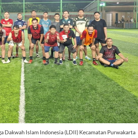
Dakwah
Pendidikan Anak adalah Amanah Besar,
Ustadz Zainuddin Ajak Orang Tua Perkuat
Pembinaan Keagamaan
Sauzan
25 Juli 2026
ga Dakwah Islam Indonesia (LDII) Kecamatan Purwakarta