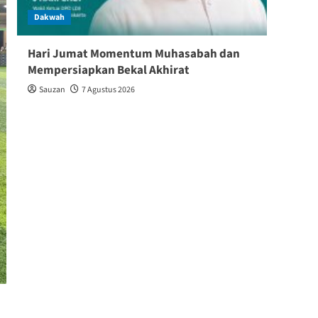
Dakwah
Dakw
Hari Jumat Momentum Muhasabah dan
Baik
Mempersiapkan Bekal Akhirat
Keber
Sauzan
7 Agustus 2026
Shin