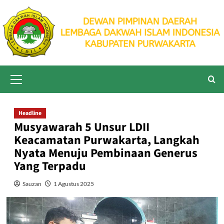
Skip
to
content
Primary
Menu
Headline
Musyawarah 5 Unsur LDII
Keacamatan Purwakarta, Langkah
Nyata Menuju Pembinaan Generus
Yang Terpadu
Sauzan
1 Agustus 2025