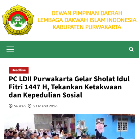
Skip
to
content
Primary
Menu
Headline
PC LDII Purwakarta Gelar Sholat Idul
Fitri 1447 H, Tekankan Ketakwaan
dan Kepedulian Sosial
Sauzan
21 Maret 2026