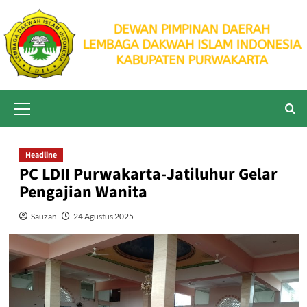
Skip
to
content
Primary
Menu
Headline
PC LDII Purwakarta-Jatiluhur Gelar
Pengajian Wanita
Sauzan
24 Agustus 2025