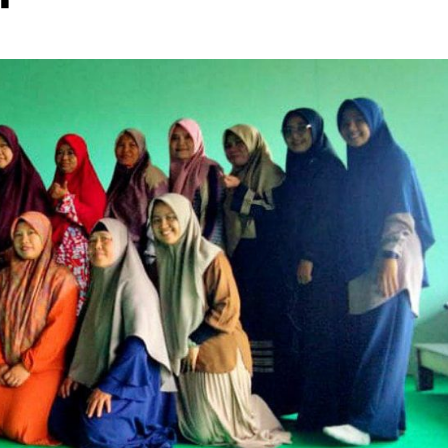
Dakwah
Pendidikan Anak adalah Amanah Besar,
Ustadz Zainuddin Ajak Orang Tua Perkuat
Pembinaan Keagamaan
Sauzan
25 Juli 2026