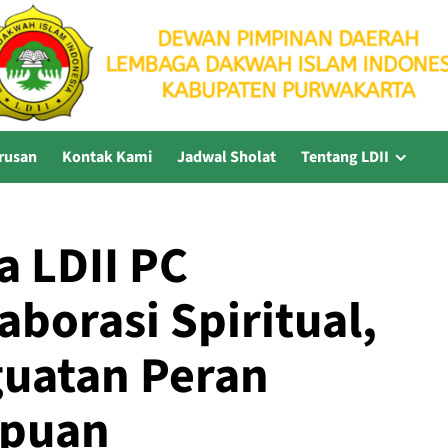
rusan
Kontak Kami
Jadwal Sholat
Tentang LDII
a LDII PC
borasi Spiritual,
guatan Peran
puan