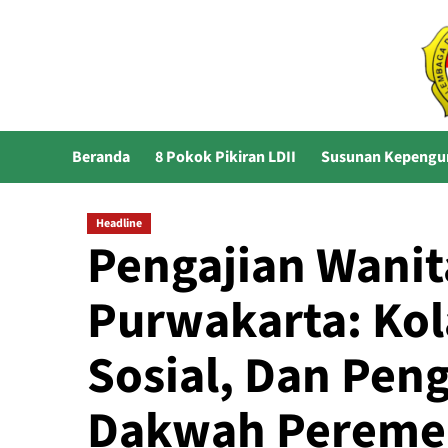
Skip
to
content
Beranda
8 Pokok Pikiran LDII
Susunan Kepengu
Headline
Pengajian Wanit
Purwakarta: Kola
Sosial, Dan Pen
Dakwah Pereme