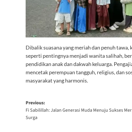
Dibalik suasana yang meriah dan penuh tawa, ke
seperti pentingnya menjadi wanita salihah, be
pendidikan anak dan dakwah keluarga. Pengajia
mencetak perempuan tangguh, religius, dan sos
masyarakat yang harmonis.
Post
Previous:
Fi Sabilillah: Jalan Generasi Muda Menuju Sukses Mer
navigation
Surga