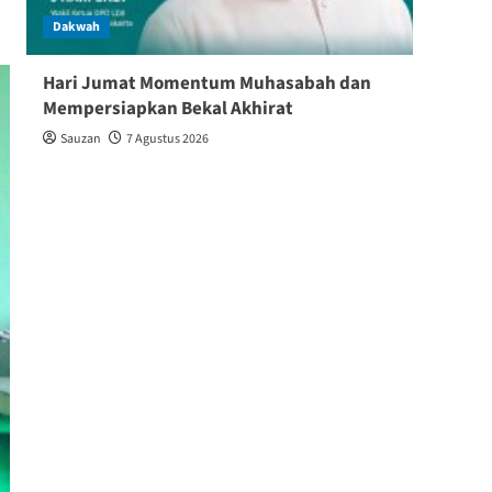
Dakwah
Dakw
Hari Jumat Momentum Muhasabah dan
Baik
Mempersiapkan Bekal Akhirat
Keber
Sauzan
7 Agustus 2026
Shin