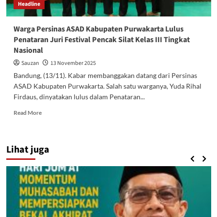
Headline
Warga Persinas ASAD Kabupaten Purwakarta Lulus
Penataran Juri Festival Pencak Silat Kelas III Tingkat
Nasional
Sauzan
13 November 2025
Bandung, (13/11). Kabar membanggakan datang dari Persinas
ASAD Kabupaten Purwakarta. Salah satu warganya, Yuda Rihal
Firdaus, dinyatakan lulus dalam Penataran...
Read
Read More
more
about
Warga
Lihat juga
Persinas
ASAD
Kabupaten
Purwakarta
Lulus
Penataran
Juri
Festival