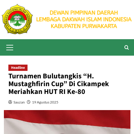
Skip
to
content
Primary
Menu
Headline
Turnamen Bulutangkis “H.
Mustaghfirin Cup” Di Cikampek
Meriahkan HUT RI Ke-80
Sauzan
19 Agustus 2025