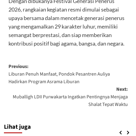
Dengan dibukanya Festival Generasi Penerus
2026, rangkaian kegiatan resmi dimulai sebagai
upaya bersama dalam mencetak generasi penerus
yang mengamalkan 29 karakter luhur, memiliki
semangat berprestasi, dan siap memberikan
kontribusi positif bagi agama, bangsa, dan negara.
Post
Previous:
Liburan Penuh Manfaat, Pondok Pesantren Auliya
navigation
Hadirkan Program Asrama Liburan
Next:
Muballigh LDII Purwakarta Ingatkan Pentingnya Menjaga
Shalat Tepat Waktu
Lihat juga