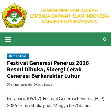
Skip
to
content
Primary
Menu
Berita Pilihan
Festival Generasi Penerus 2026
Resmi Dibuka, Sinergi Cetak
Generasi Berkarakter Luhur
Shinta Nurfadila
5 Juli 2026
Kotabaru, (05/07). Festival Generasi Penerus (FGP)
2026 resmi dibuka pada Minggu (5/7) dalam