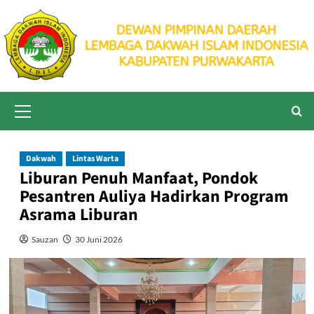
Skip
to
content
Primary
Menu
Dakwah
Lintas Warta
Liburan Penuh Manfaat, Pondok
Pesantren Auliya Hadirkan Program
Asrama Liburan
Sauzan
30 Juni 2026