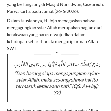
yang berlangsung di Masjid Nurridwan, Ciseureuh,
Purwakarta, pada Jumat (26/6/2026).
Dalam tausiahnya, H. Jojo menegaskan bahwa
mengagungkan syiar Allah merupakan bagian dari
ketakwaan yang harus diwujudkan dalam
kehidupan sehari-hari. Ia mengutip firman Allah
SWT:
وَمَنْ يُعَظِّمْ شَعَائِرَ اللَّهِ فَإِنَّهَا مِنْ تَقْوَى الْقُلُوبِ
“Dan barang siapa mengagungkan syiar-
syiar Allah, maka sesungguhnya hal itu
termasuk ketakwaan hati.” (QS. Al-Hajj:
32)
Menurutnya, pengagungan terhadap syiar Allah