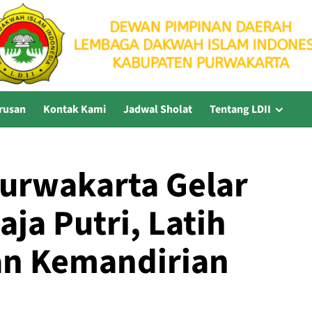
rusan
Kontak Kami
Jadwal Sholat
Tentang LDII
Purwakarta Gelar
a Putri, Latih
an Kemandirian