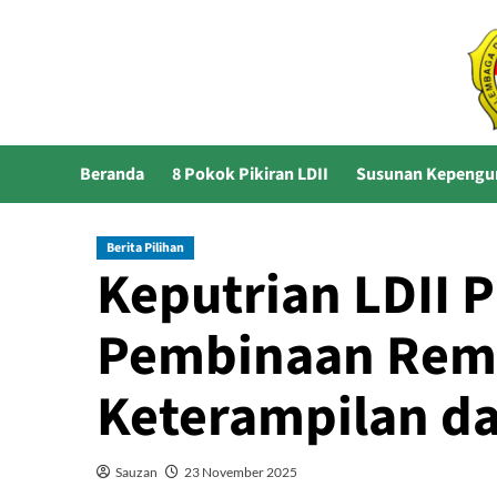
Skip
to
content
Beranda
8 Pokok Pikiran LDII
Susunan Kepengu
Berita Pilihan
Keputrian LDII 
Pembinaan Remaj
Keterampilan d
Sauzan
23 November 2025