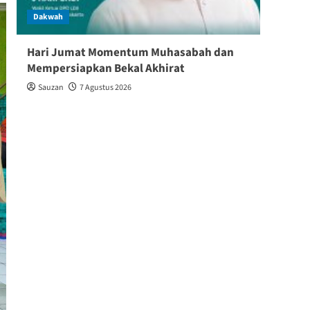
Dakwah
Dakw
Hari Jumat Momentum Muhasabah dan
Baik
Mempersiapkan Bekal Akhirat
Keber
Sauzan
7 Agustus 2026
Shin