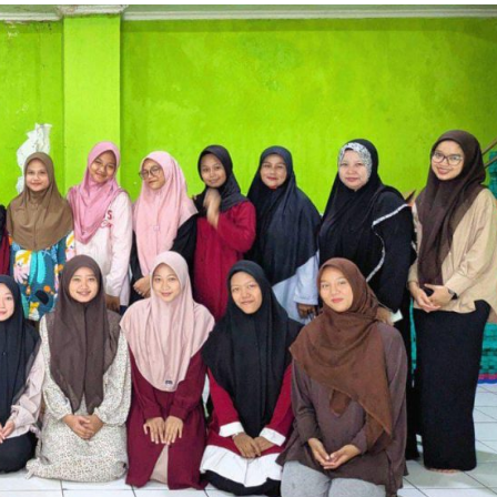
Dakwah
Pendidikan Anak adalah Amanah Besar,
Ustadz Zainuddin Ajak Orang Tua Perkuat
Pembinaan Keagamaan
Sauzan
25 Juli 2026