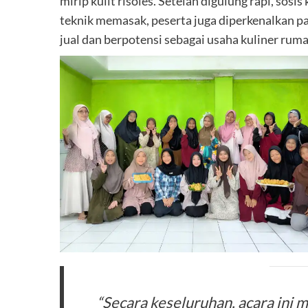
mirip kulit risoles. Setelah digulung rapi, so
teknik memasak, peserta juga diperkenalkan p
jual dan berpotensi sebagai usaha kuliner rum
“Secara keseluruhan, acara ini