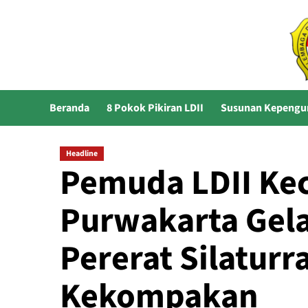
Skip
to
content
Beranda
8 Pokok Pikiran LDII
Susunan Kepengu
Headline
Pemuda LDII Ke
Purwakarta Gela
Pererat Silatur
Kekompakan