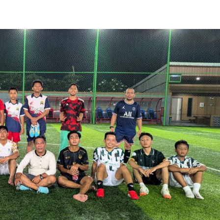
Dakwah
Pengajian Wanita LDII Purwakarta Dalami
Doa-Doa Harian Sesuai Tuntunan
Rasulullah
Sauzan
19 Juli 2026