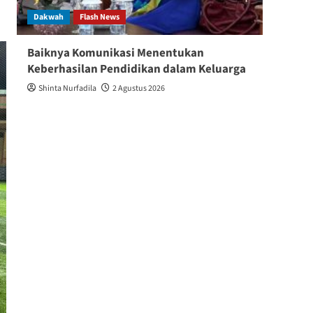
Dakwah
Flash News
Berita
Baiknya Komunikasi Menentukan
“Dari
Keberhasilan Pendidikan dalam Keluarga
dan A
Shinta Nurfadila
2 Agustus 2026
Shin