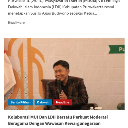
Purwakarta, (25/10). Musyawarah Daerah (Musda) VII Lembaga
Dakwah Islam Indonesia (LDII) Kabupaten Purwakarta resmi
menetapkan Susilo Agus Budiyono sebagai Ketua...
Read
Read More
more
about
Siap
Lanjutkan
Perjuangan,
Susilo
Agus
Terpilih
Kembali
Menjadi
Ketua
DPD
LDII
Kabupaten
Berita Pilihan
Dakwah
Headline
Purwakarta
Kolaborasi MUI Dan LDII Bersatu Perkuat Moderasi
Beragama Dengan Wawasan Kewarganegaraan