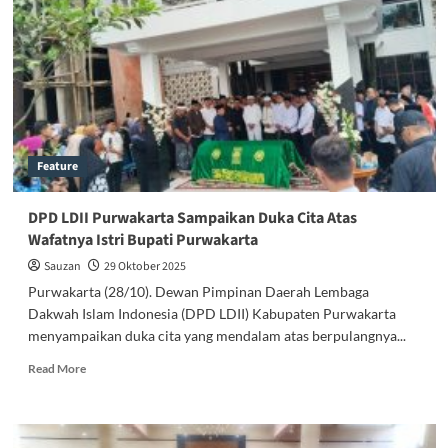
Generasi
Penerus
Yang
Unggul
Dan
Berakhlakul
Karimah
Feature
DPD LDII Purwakarta Sampaikan Duka Cita Atas
Wafatnya Istri Bupati Purwakarta
Sauzan
29 Oktober 2025
Purwakarta (28/10). Dewan Pimpinan Daerah Lembaga
Dakwah Islam Indonesia (DPD LDII) Kabupaten Purwakarta
menyampaikan duka cita yang mendalam atas berpulangnya...
Read
Read More
more
about
DPD
LDII