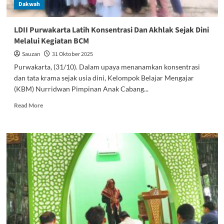
Dakwah
LDII Purwakarta Latih Konsentrasi Dan Akhlak Sejak Dini
Melalui Kegiatan BCM
Sauzan
31 Oktober 2025
Purwakarta, (31/10). Dalam upaya menanamkan konsentrasi
dan tata krama sejak usia dini, Kelompok Belajar Mengajar
(KBM) Nurridwan Pimpinan Anak Cabang...
Read
Read More
more
about
LDII
Purwakarta
Latih
Konsentrasi
Dan
Akhlak
Sejak
Dini
Melalui
Kegiatan