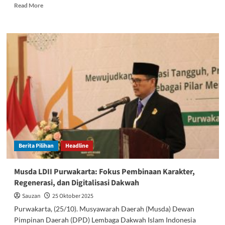
Read
Read More
more
about
LDII
Purwakarta
Sampaikan
13
Rekomendasi
Strategis
Di
Musda
VII
Untuk
Wujudkan
Masyarakat
Berita Pilihan
Headline
Religius
Dan
Mandiri
Musda LDII Purwakarta: Fokus Pembinaan Karakter,
Regenerasi, dan Digitalisasi Dakwah
Sauzan
25 Oktober 2025
Purwakarta, (25/10). Musyawarah Daerah (Musda) Dewan
Pimpinan Daerah (DPD) Lembaga Dakwah Islam Indonesia