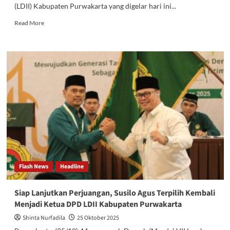
(LDII) Kabupaten Purwakarta yang digelar hari ini...
Read
Read More
more
about
Musda
LDII
Purwakarta:
Fokus
Pembinaan
Karakter,
Regenerasi,
dan
Digitalisasi
Dakwah
Flash News
Headline
Siap Lanjutkan Perjuangan, Susilo Agus Terpilih Kembali
Menjadi Ketua DPD LDII Kabupaten Purwakarta
Shinta Nurfadila
25 Oktober 2025