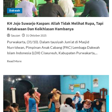
BCM
Dakwah
KH Jojo Suwarjo Kaspan: Allah Tidak Melihat Rupa, Tapi
Ketakwaan Dan Keikhlasan Hambanya
Sauzan
31 Oktober 2025
Purwakarta, (31/10). Dalam tausiyah Jum’at di Masjid
Nurridwan, Pimpinan Anak Cabang (PAC) Lembaga Dakwah
Islam Indonesia (LDII) Ciseureuh, Kabupaten Purwakarta,...
Read
Read More
more
about
KH
Jojo
Suwarjo
Kaspan:
Allah
Tidak
Melihat
Rupa,