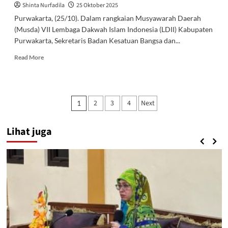
Shinta Nurfadila
25 Oktober 2025
Purwakarta, (25/10). Dalam rangkaian Musyawarah Daerah
(Musda) VII Lembaga Dakwah Islam Indonesia (LDII) Kabupaten
Purwakarta, Sekretaris Badan Kesatuan Bangsa dan...
Read
Read More
more
about
Kolaborasi
MUI
Paginasi
2
3
4
Next
1
Dan
pos
LDII
Bersatu
Lihat juga
Perkuat
Moderasi
Beragama
Dengan
Wawasan
Kewarganegaraan