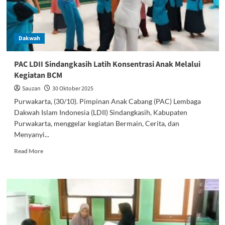
Tapi
Ketakwaan
Dan
Keikhlasan
Dakwah
Hambanya
PAC LDII Sindangkasih Latih Konsentrasi Anak Melalui
Kegiatan BCM
Sauzan
30 Oktober 2025
Purwakarta, (30/10). Pimpinan Anak Cabang (PAC) Lembaga
Dakwah Islam Indonesia (LDII) Sindangkasih, Kabupaten
Purwakarta, menggelar kegiatan Bermain, Cerita, dan
Menyanyi...
Read
Read More
more
about
PAC
LDII
Sindangkasih
Latih
Konsentrasi