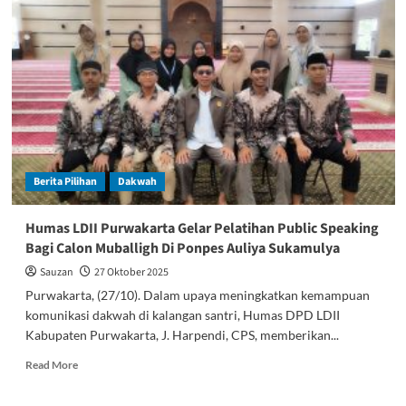
Purwakarta
Sampaikan
Duka
Cita
Atas
Wafatnya
Istri
Bupati
Purwakarta
Berita Pilihan
Dakwah
Humas LDII Purwakarta Gelar Pelatihan Public Speaking
Bagi Calon Muballigh Di Ponpes Auliya Sukamulya
Sauzan
27 Oktober 2025
Purwakarta, (27/10). Dalam upaya meningkatkan kemampuan
komunikasi dakwah di kalangan santri, Humas DPD LDII
Kabupaten Purwakarta, J. Harpendi, CPS, memberikan...
Read
Read More
more
about