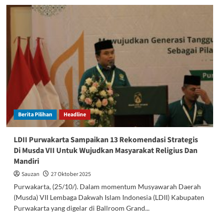
Humas
LDII
Purwakarta
Gelar
Pelatihan
Public
Speaking
Bagi
Calon
Muballigh
Di
Ponpes
Berita Pilihan
Headline
Auliya
Sukamulya
LDII Purwakarta Sampaikan 13 Rekomendasi Strategis
Di Musda VII Untuk Wujudkan Masyarakat Religius Dan
Mandiri
Sauzan
27 Oktober 2025
Purwakarta, (25/10/). Dalam momentum Musyawarah Daerah
(Musda) VII Lembaga Dakwah Islam Indonesia (LDII) Kabupaten
Purwakarta yang digelar di Ballroom Grand...