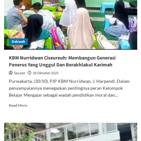
Anak
Melalui
Kegiatan
BCM
Dakwah
KBM Nurridwan Ciseureuh: Membangun Generasi
Penerus Yang Unggul Dan Berakhlakul Karimah
Sauzan
30 Oktober 2025
Purwakarta, (30/10). PJP KBM Nurridwan, J. Harpendi. Dalam
penyampaiannya menegaskan pentingnya peran Kelompok
Belajar Mengajar sebagai wadah pendidikan moral dan...
Read
Read More
more
about
KBM
Nurridwan
Ciseureuh:
Membangun