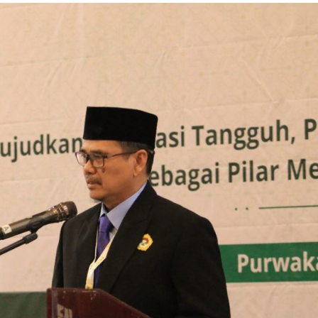
Dakwah
Pengajian Wanita LDII Purwakarta Dalami
Doa-Doa Harian Sesuai Tuntunan
Rasulullah
Sauzan
19 Juli 2026