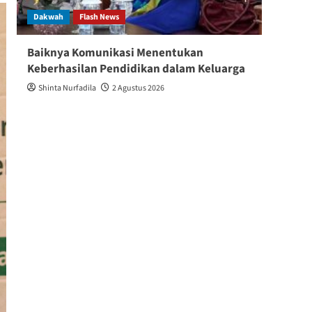
Dakwah
Flash News
Berita
Baiknya Komunikasi Menentukan
“Dari
Keberhasilan Pendidikan dalam Keluarga
dan A
Shinta Nurfadila
2 Agustus 2026
Shin