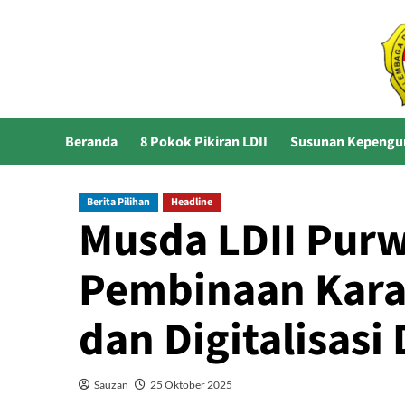
Skip
to
content
Beranda
8 Pokok Pikiran LDII
Susunan Kepengu
Berita Pilihan
Headline
Musda LDII Purw
Pembinaan Karak
dan Digitalisas
Sauzan
25 Oktober 2025