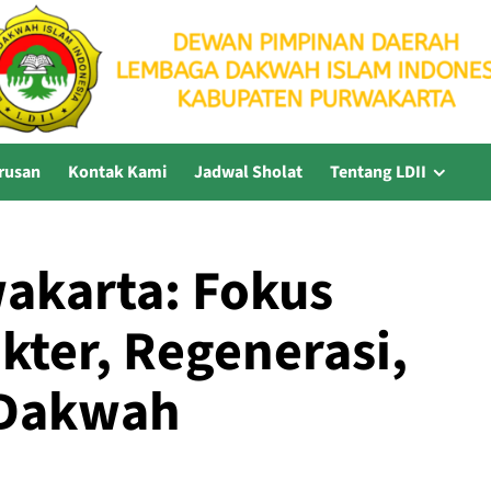
rusan
Kontak Kami
Jadwal Sholat
Tentang LDII
akarta: Fokus
ter, Regenerasi,
i Dakwah