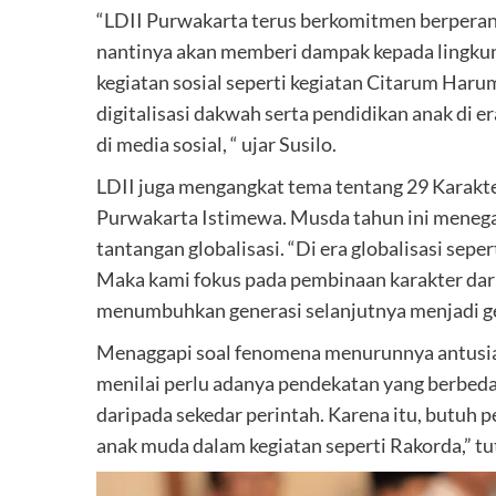
“LDII Purwakarta terus berkomitmen berperan
nantinya akan memberi dampak kepada lingkung
kegiatan sosial seperti kegiatan Citarum Haru
digitalisasi dakwah serta pendidikan anak di er
di media sosial, “ ujar Susilo.
LDII juga mengangkat tema tentang 29 Karak
Purwakarta Istimewa. Musda tahun ini meneg
tantangan globalisasi. “Di era globalisasi seper
Maka kami fokus pada pembinaan karakter dari 
menumbuhkan generasi selanjutnya menjadi gene
Menaggapi soal fenomena menurunnya antusia
menilai perlu adanya pendekatan yang berbeda
daripada sekedar perintah. Karena itu, butuh 
anak muda dalam kegiatan seperti Rakorda,” tu