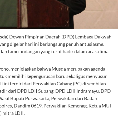
Musda) Dewan Pimpinan Daerah (DPD) Lembaga Dakwah
ang digelar hari ini berlangsung penuh antusiasme.
 dan tamu undangan yang turut hadir dalam acara lima
iyono, menjelaskan bahwa Musda merupakan agenda
untuk memilihi kepengurusan baru sekaligus menyusun
i ini terdiri dari Perwakilan Cabang (PC) di sembilan
 hadir dari DPD LDII Subang, DPD LDII Indramayu, DPD
akil Bupati Purwakarta, Perwakilan dari Badan
Kapolres, Dandim 0619, Perwakilan Kemenag, Ketua MUI
 mitra LDII.