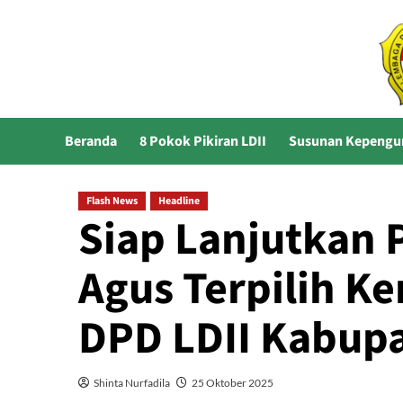
Skip
to
content
Beranda
8 Pokok Pikiran LDII
Susunan Kepengu
Flash News
Headline
Siap Lanjutkan 
Agus Terpilih K
DPD LDII Kabup
Shinta Nurfadila
25 Oktober 2025