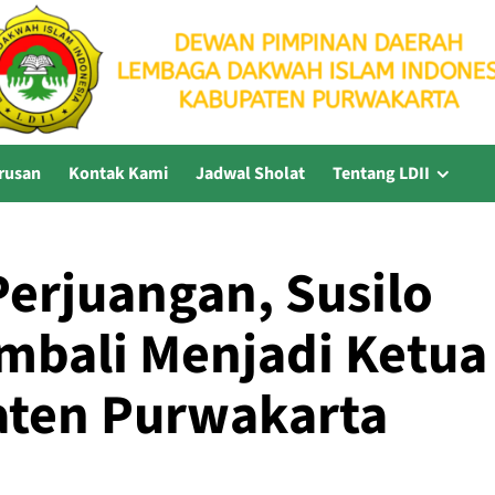
rusan
Kontak Kami
Jadwal Sholat
Tentang LDII
Perjuangan, Susilo
embali Menjadi Ketua
aten Purwakarta