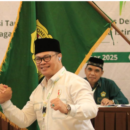
Dakwah
Pengajian Wanita LDII Purwakarta Dalami
Doa-Doa Harian Sesuai Tuntunan
Rasulullah
Sauzan
19 Juli 2026