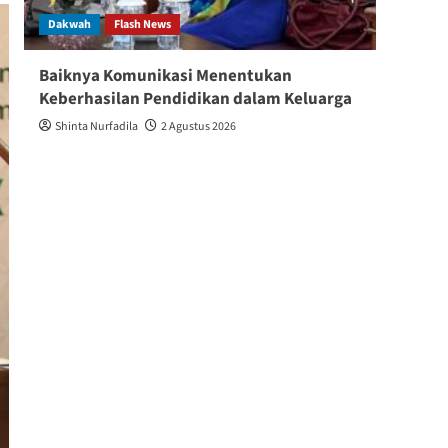
Dakwah
Flash News
Berita
Baiknya Komunikasi Menentukan
“Dari
Keberhasilan Pendidikan dalam Keluarga
dan A
Shinta Nurfadila
2 Agustus 2026
Shin