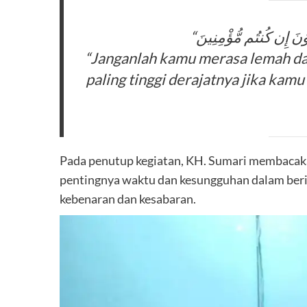
“Janganlah kamu merasa lemah dan
paling tinggi derajatnya jika kamu
Pada penutup kegiatan, KH. Sumari membacakan Surat Al-‘Ashr (لعصر
pentingnya waktu dan kesungguhan dalam berim
kebenaran dan kesabaran.