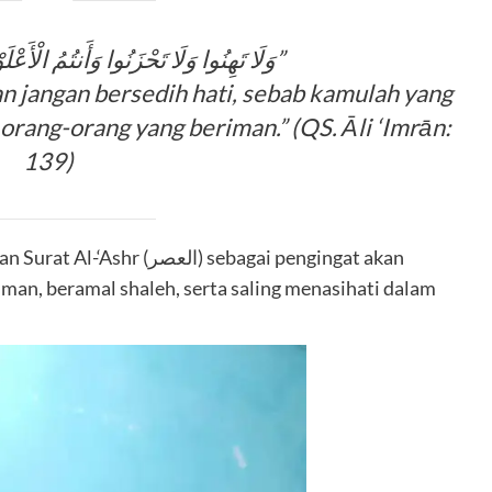
“وَلَا تَهِنُوا وَلَا تَحْزَنُوا وَأَنتُمُ الْأَعْلَوْنَ إِن كُنتُم مُّؤْمِنِينَ”
 jangan bersedih hati, sebab kamulah yang
 orang-orang yang beriman.” (QS. Āli ‘Imrān:
139)
ا) sebagai pengingat akan
an, beramal shaleh, serta saling menasihati dalam