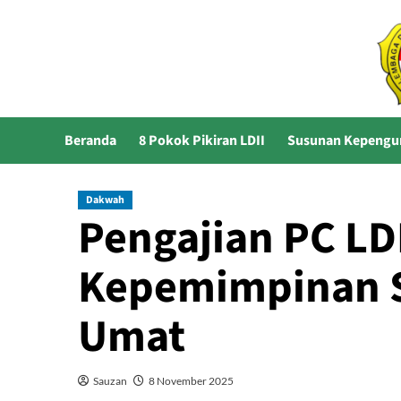
Skip
to
content
Beranda
8 Pokok Pikiran LDII
Susunan Kepengu
Dakwah
Pengajian PC LD
Kepemimpinan 
Umat
Sauzan
8 November 2025