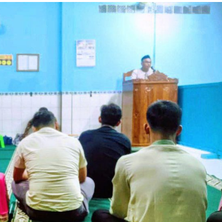
Dakwah
Pendidikan Anak adalah Amanah Besar,
Ustadz Zainuddin Ajak Orang Tua Perkuat
Pembinaan Keagamaan
Sauzan
25 Juli 2026