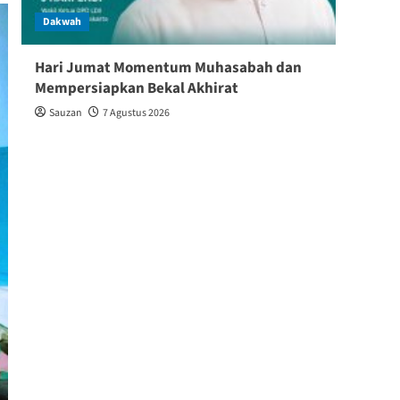
Dakwah
Dakw
Hari Jumat Momentum Muhasabah dan
Baik
Mempersiapkan Bekal Akhirat
Keber
Sauzan
7 Agustus 2026
Shin