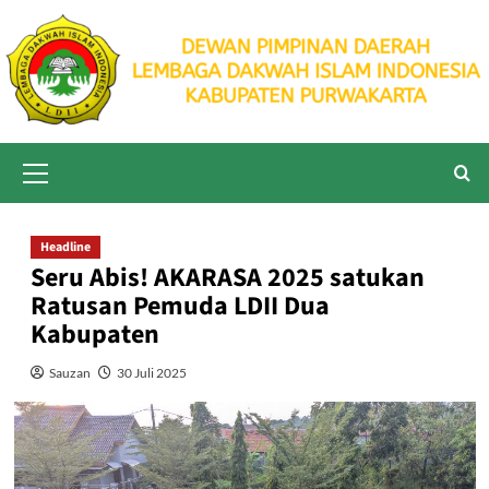
Skip
to
content
Primary
Menu
Headline
Seru Abis! AKARASA 2025 satukan
Ratusan Pemuda LDII Dua
Kabupaten
Sauzan
30 Juli 2025