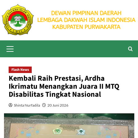
Skip
to
content
Primary
Menu
Flash News
Kembali Raih Prestasi, Ardha
Ikrimatu Menangkan Juara II MTQ
Disabilitas Tingkat Nasional
Shinta Nurfadila
20 Juni 2026