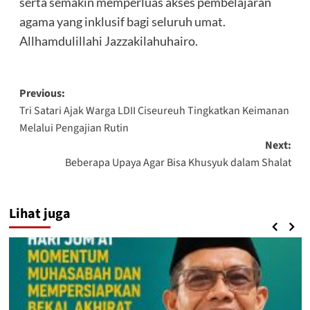
serta semakin memperluas akses pembelajaran
agama yang inklusif bagi seluruh umat.
Allhamdulillahi Jazzakilahuhairo.
Post
Previous:
Tri Satari Ajak Warga LDII Ciseureuh Tingkatkan Keimanan
navigation
Melalui Pengajian Rutin
Next:
Beberapa Upaya Agar Bisa Khusyuk dalam Shalat
Lihat juga