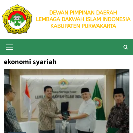
Skip
to
content
Primary
Menu
ekonomi syariah