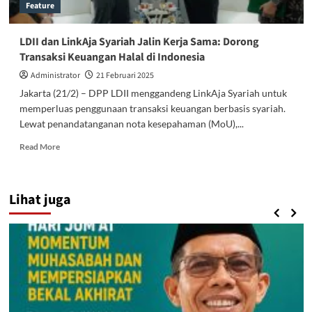
Feature
LDII dan LinkAja Syariah Jalin Kerja Sama: Dorong
Transaksi Keuangan Halal di Indonesia
Administrator
21 Februari 2025
Jakarta (21/2) – DPP LDII menggandeng LinkAja Syariah untuk
memperluas penggunaan transaksi keuangan berbasis syariah.
Lewat penandatanganan nota kesepahaman (MoU),...
Read
Read More
more
about
LDII
Lihat juga
dan
LinkAja
Syariah
Jalin
Kerja
Sama:
Dorong
Transaksi
Keuangan