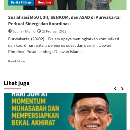
Berita Pilihan
Headline
Sosialisasi MoU LDII, SENKOM, dan ASAD di Purwakarta:
Perkuat Sinergi dan Koordinasi
Subhan Utomo
23 Februari 2025
Purwakarta, (23/02) – Dalam upaya meningkatkan komunikasi
dan koordinasi antara pengurus pusat dan daerah, Dewan
Pimpinan Pusat Lembaga Dakwah Islam...
Read
Read More
more
about
Sosialisasi
Lihat juga
MoU
LDII,
SENKOM,
dan
ASAD
di
Purwakarta:
Perkuat
Sinergi