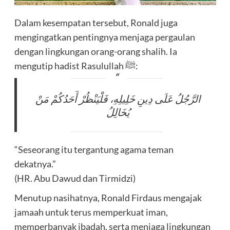
Dalam kesempatan tersebut, Ronald juga
mengingatkan pentingnya menjaga pergaulan
dengan lingkungan orang-orang shalih. Ia
mengutip hadist Rasulullah ﷺ:
الرَّجُلُ عَلَى دِينِ خَلِيلِهِ، فَلْيَنْظُرْ أَحَدُكُمْ مَنْ
يُخَالِلُ
“Seseorang itu tergantung agama teman
dekatnya.”
(HR. Abu Dawud dan Tirmidzi)
Menutup nasihatnya, Ronald Firdaus mengajak
jamaah untuk terus memperkuat iman,
memperbanyak ibadah, serta menjaga lingkungan