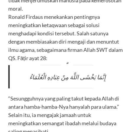
tidak menjerumuskan manusia pada kemerosotan
moral.
Ronald Firdaus menekankan pentingnya
meningkatkan ketaqwaan sebagai solusi
menghadapi kondisi tersebut. Salah satunya
dengan membiasakan diri mengaji dan menuntut
ilmu agama, sebagaimana firman Allah SWT dalam
QS. Fāṭir ayat 28:
إِنَّمَا يَخْشَى اللَّهَ مِنْ عِبَادِهِ الْعُلَمَاءُ
“Sesungguhnya yang paling takut kepada Allah di
antara hamba-hamba-Nya hanyalah para ulama.”
Selain itu, ia mengajak jamaah untuk
meningkatkan semangat ibadah melalui budaya
saling menasihati.