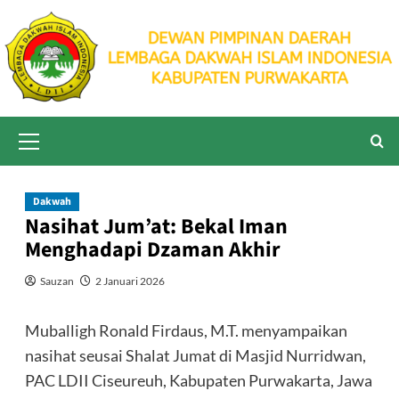
Skip
to
content
Primary
Menu
Dakwah
Nasihat Jum’at: Bekal Iman
Menghadapi Dzaman Akhir
Sauzan
2 Januari 2026
Muballigh Ronald Firdaus, M.T. menyampaikan
nasihat seusai Shalat Jumat di Masjid Nurridwan,
PAC LDII Ciseureuh, Kabupaten Purwakarta, Jawa