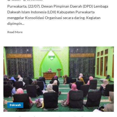
Purwakarta, (22/07). Dewan Pimpinan Daerah (DPD) Lembaga
Dakwah Islam Indonesia (LDII) Kabupaten Purwakarta
menggelar Konsolidasi Organisasi secara daring. Kegiatan
dipimpin...
Read
Read More
more
about
DPD
LDII
Purwakarta
Gelar
Konsolidasi
Organisasi,
Perkuat
Sinergi
dan
Publikasi
hingga
Tingkat
Dakwah
PAC