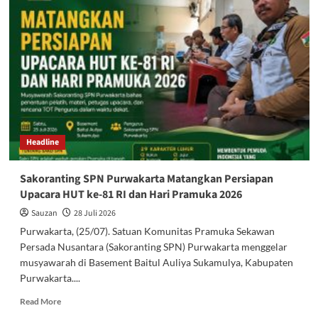
Purwakarta
Tekankan
Pentingnya
Ilmu
dan
Amal,
Coach
Sunarwan:
Jangan
Hanya
Headline
Tahu,
Tapi
Laksanakan
Sakoranting SPN Purwakarta Matangkan Persiapan
Upacara HUT ke-81 RI dan Hari Pramuka 2026
Sauzan
28 Juli 2026
Purwakarta, (25/07). Satuan Komunitas Pramuka Sekawan
Persada Nusantara (Sakoranting SPN) Purwakarta menggelar
musyawarah di Basement Baitul Auliya Sukamulya, Kabupaten
Purwakarta....
Read
Read More
more