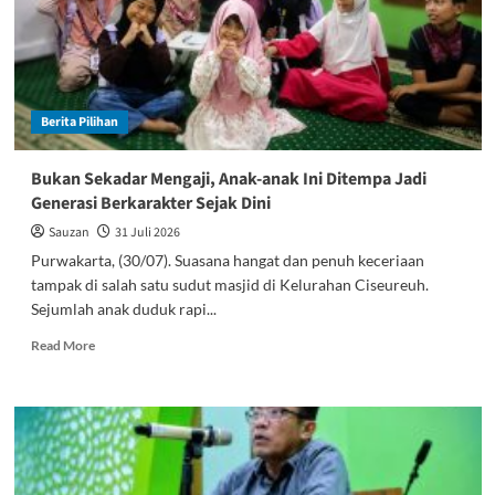
Webinar
Agen
POSIND
Berita Pilihan
Bukan Sekadar Mengaji, Anak-anak Ini Ditempa Jadi
Generasi Berkarakter Sejak Dini
Sauzan
31 Juli 2026
Purwakarta, (30/07). Suasana hangat dan penuh keceriaan
tampak di salah satu sudut masjid di Kelurahan Ciseureuh.
Sejumlah anak duduk rapi...
Read
Read More
more
about
Bukan
Sekadar
Mengaji,
Anak-
anak