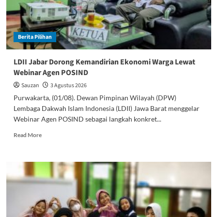
Alam
Indonesia
2026
Berita Pilihan
LDII Jabar Dorong Kemandirian Ekonomi Warga Lewat
Webinar Agen POSIND
Sauzan
3 Agustus 2026
Purwakarta, (01/08). Dewan Pimpinan Wilayah (DPW)
Lembaga Dakwah Islam Indonesia (LDII) Jawa Barat menggelar
Webinar Agen POSIND sebagai langkah konkret...
Read
Read More
more
about
LDII
Jabar
Dorong
Kemandirian
Ekonomi
Warga
Lewat