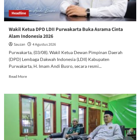
Headline
Wakil Ketua DPD LDII Purwakarta Buka Asrama Cinta
Alam Indonesia 2026
Sauzan
4 Agustus 2026
Purwakarta, (03/08). Wakil Ketua Dewan Pimpinan Daerah
(DPD) Lembaga Dakwah Indonesia (LDII) Kabupaten
Purwakarta, H. Imam Andi Busro, secara resmi...
Read
Read More
more
about
Wakil
Ketua
DPD
LDII
Purwakarta
Buka
Asrama
Cinta