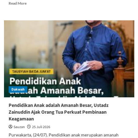
Read
Read More
more
about
PC
LDII
Kecamatan
Purwakarta
Berikan
Apresiasi
kepada
Generus
Berprestasi
Festival
Anak
Sholeh
Dakwah
dan
Pildacil
Pendidikan Anak adalah Amanah Besar, Ustadz
Zainuddin Ajak Orang Tua Perkuat Pembinaan
Keagamaan
Sauzan
25 Juli 2026
Purwakarta, (24/07). Pendidikan anak merupakan amanah