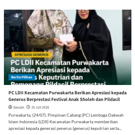
about
Sakoranting
SPN
Purwakarta
Matangkan
Persiapan
Upacara
HUT
ke-
81
RI
dan
Hari
Berita Pilihan
Pramuka
2026
PC LDII Kecamatan Purwakarta Berikan Apresiasi kepada
Generus Berprestasi Festival Anak Sholeh dan Pildacil
Sauzan
25 Juli 2026
Purwakarta, (24/07). Pimpinan Cabang (PC) Lembaga Dakwah
Islam Indonesia (LDII) Kecamatan Purwakarta memberikan
apresiasi kepada generasi penerus (generus) keputrian serta...