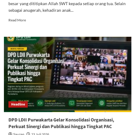
besar yang dititipkan Allah SWT kepada setiap orang tua. Selain
sebagai anugerah, kehadiran anak...
Read
Read More
more
about
Pendidikan
Anak
adalah
Amanah
Besar,
Ustadz
Zainuddin
Ajak
Orang
Tua
Perkuat
Pembinaan
Headline
Keagamaan
DPD LDII Purwakarta Gelar Konsolidasi Organisasi,
Perkuat Sinergi dan Publikasi hingga Tingkat PAC
Sauzan
23 Juli 2026