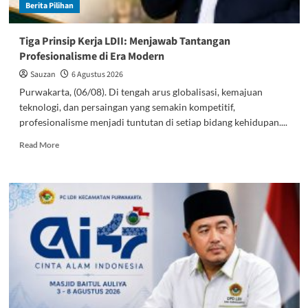
Berita Pilihan
Tiga Prinsip Kerja LDII: Menjawab Tantangan
Profesionalisme di Era Modern
Sauzan
6 Agustus 2026
Purwakarta, (06/08). Di tengah arus globalisasi, kemajuan
teknologi, dan persaingan yang semakin kompetitif,
profesionalisme menjadi tuntutan di setiap bidang kehidupan....
Read
Read More
more
about
Tiga
Prinsip
Kerja
LDII:
Menjawab
Tantangan
Profesionalisme
di
Era
Modern