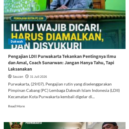
Ini
Ditempa
Jadi
Generasi
Berkarakter
Sejak
Dini
Dakwah
Pengajian LDII Purwakarta Tekankan Pentingnya Ilmu
dan Amal, Coach Sunarwan: Jangan Hanya Tahu, Tapi
Laksanakan
Sauzan
31 Juli 2026
Purwakarta, (29/07). Pengajian rutin yang diselenggarakan
Pimpinan Cabang (PC) Lembaga Dakwah Islam Indonesia (LDII)
Kecamatan Kota Purwakarta kembali digelar di...
Read
Read More
more
about
Pengajian
LDII