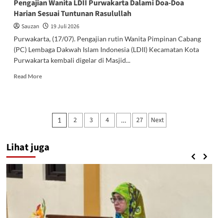
Pengajian Wanita LDII Purwakarta Dalami Doa-Doa
Harian Sesuai Tuntunan Rasulullah
Sauzan
19 Juli 2026
Purwakarta, (17/07). Pengajian rutin Wanita Pimpinan Cabang
(PC) Lembaga Dakwah Islam Indonesia (LDII) Kecamatan Kota
Purwakarta kembali digelar di Masjid...
Read
Read More
more
about
Pengajian
Wanita
Paginasi
2
3
4
27
Next
1
…
LDII
pos
Purwakarta
Dalami
Lihat juga
Doa-
Doa
Harian
Sesuai
Tuntunan
Rasulullah